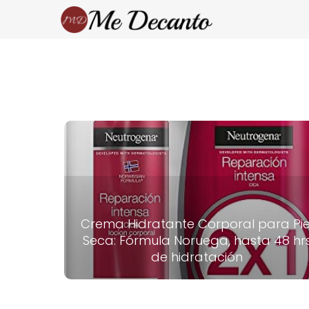
Crema Hidratante Corporal para Pie
Seca: Fórmula Noruega, hasta 48 hr
de hidratación