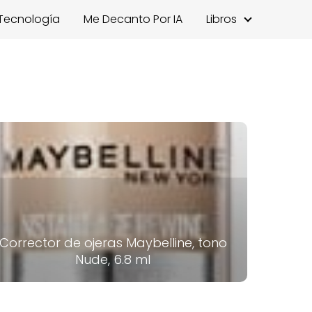
Tecnología
Me Decanto Por IA
Libros
Corrector de ojeras Maybelline, tono
Nude, 6.8 ml