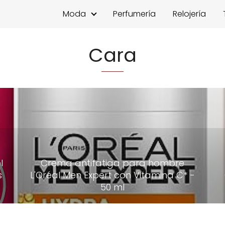
Moda
Perfumería
Relojería
Cara
l
Crema antifatiga para hombre
s
L'Oréal Men Expert con Vitamina C* -
50 ml