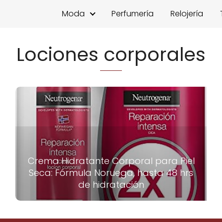
Moda
Perfumería
Relojería
Lociones corporales
Crema Hidratante Corporal para Piel
Seca: Fórmula Noruega, hasta 48 hrs
de hidratación