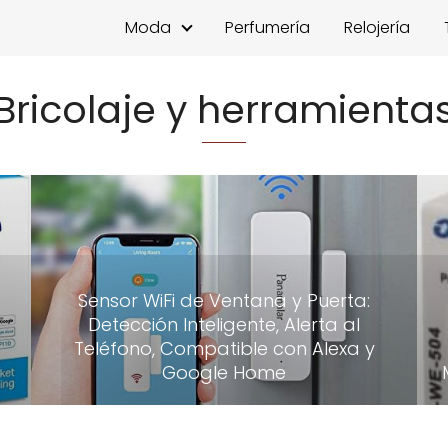
Moda
Perfumería
Relojería
Bricolaje y herramienta
Sensor WiFi de Ventana y Puerta:
Detección Inteligente, Alerta al
Teléfono, Compatible con Alexa y
Google Home