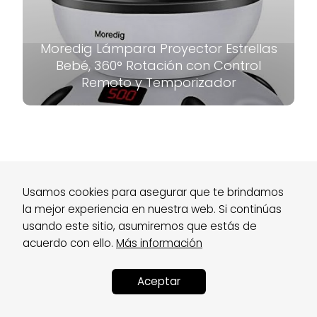
Moredig Lámpara Proyector Estrellas
Bebé, 360° Rotación con Control
Remoto y Temporizador
Sobre Nosotros
Usamos cookies para asegurar que te brindamos
Aviso Legal
Política de Privacidad
Política de Afiliado
Política de Cookies
FQA
la mejor experiencia en nuestra web. Si continúas
Contacto
usando este sitio, asumiremos que estás de
acuerdo con ello.
Más información
Aceptar