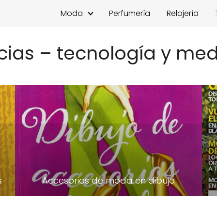
Moda
Perfumería
Relojería
cias – tecnología y med
s
Accesorios de moda en dibujo