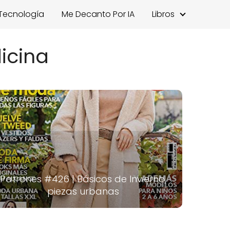
Tecnología
Me Decanto Por IA
Libros
icina
Patrones #426 | Básicos de Invierno,
piezas urbanas