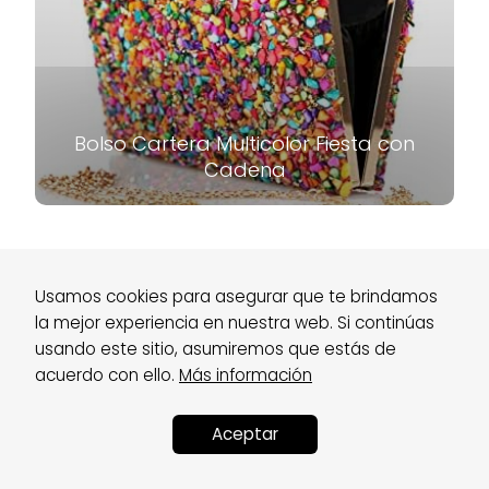
Bolso Cartera Multicolor Fiesta con
Cadena
Usamos cookies para asegurar que te brindamos
la mejor experiencia en nuestra web. Si continúas
Sobre Nosotros
Aviso Legal
Política de Privacidad
usando este sitio, asumiremos que estás de
Política de Afiliado
Política de Cookies
FQA
acuerdo con ello.
Más información
Contacto
Aceptar