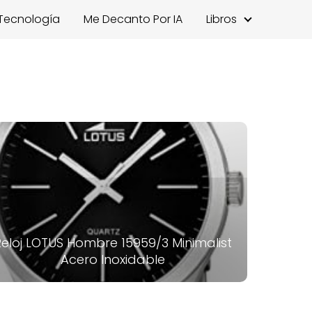
Tecnología
Me Decanto Por IA
Libros
Reloj LOTUS Hombre 15959/3 Minimalist
Acero Inoxidable