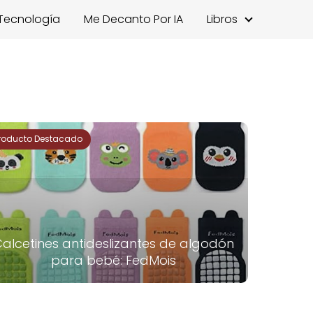
Tecnología
Me Decanto Por IA
Libros
roducto Destacado
alcetines antideslizantes de algodón
para bebé: FedMois