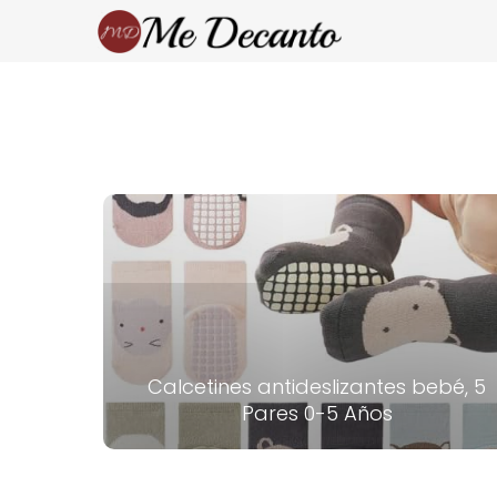
Calcetines antideslizantes bebé, 5
Pares 0-5 Años