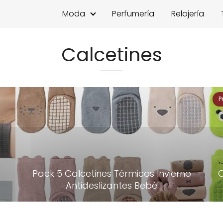
Moda
Perfumería
Relojería
Calcetines
P
Pack 5 Calcetines Térmicos Invierno
C
Antideslizantes Bebé