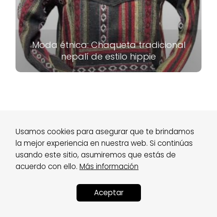
Moda étnica: Chaqueta tradicional
nepalí de estilo hippie
Sobre Nosotros
Usamos cookies para asegurar que te brindamos
Aviso Legal
Política de Privacidad
Política de Afiliado
Política de Cookies
FQA
la mejor experiencia en nuestra web. Si continúas
Contacto
usando este sitio, asumiremos que estás de
acuerdo con ello.
Más información
Aceptar