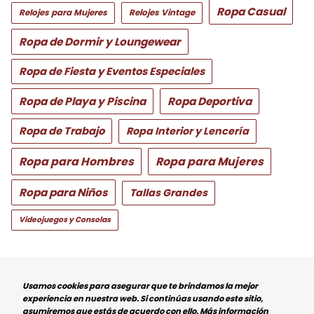
Ropa Casual
Relojes para Mujeres
Relojes Vintage
Ropa de Dormir y Loungewear
Ropa de Fiesta y Eventos Especiales
Ropa de Playa y Piscina
Ropa Deportiva
Ropa de Trabajo
Ropa Interior y Lencería
Ropa para Hombres
Ropa para Mujeres
Ropa para Niños
Tallas Grandes
Videojuegos y Consolas
Me Decanto
Moda
Chaqueta Marrón Schott NYC Lc1259 para
Usamos cookies para asegurar que te brindamos la mejor
Hombre
experiencia en nuestra web. Si continúas usando este sitio,
asumiremos que estás de acuerdo con ello.
Más información