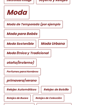
Electrónica Vintage
Moda
Moda de Temporada (por ejemplo
Moda para Bebés
Moda Urbana
Moda Sostenible
Moda Étnica y Tradicional
otoño/invierno)
Perfumes para Hombres
primavera/verano
Relojes Automáticos
Relojes de Bolsillo
Relojes de Buceo
Relojes de Colección