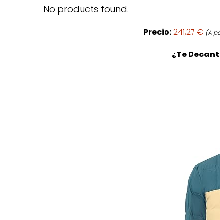
No products found.
Precio:
241,27 €
(A pa
¿Te Decanta