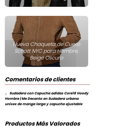
Nueva Chaqueta de Cuero
Schott NYC para Hombre,
Beige Oscuro
Comentarios de clientes
Sudadera con Capucha adidas Core18 Hoody
Hombre | Me Decanto
en
Sudadera urbana
unisex de manga larga y capucha ajustable
Productos Más Valorados