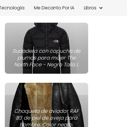
Tecnología
Me Decanto Por IA
Libros
Sudadera con capucha de
plumas para mujer The
North Face - Negro Talla L
Chaqueta de aviador RAF
B3 de piel de oveja para
hombre. Color negro.