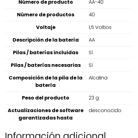
Número de producto
‎AA-40
Número de productos
‎40
Voltaje
‎1,5 Voltios
Descripción de la batería
‎AA
Pilas / baterías incluidas
‎Sí
Pilas / baterías necesarias
‎Sí
Composición de la pila de la
‎Alcalina
batería
Peso del producto
‎23 g
Actualizaciones de software
‎desconocido
garantizadas hasta
Información adicional