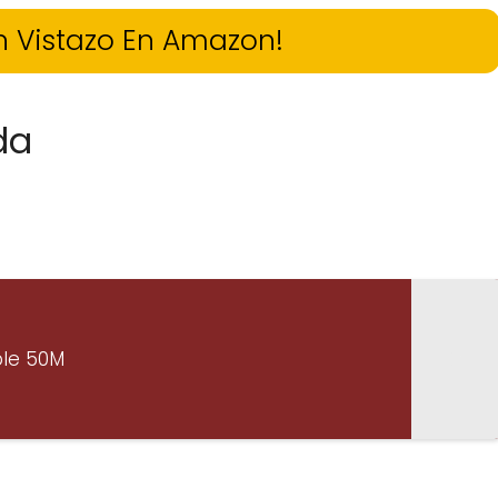
n Vistazo En Amazon!
da
ible 50M