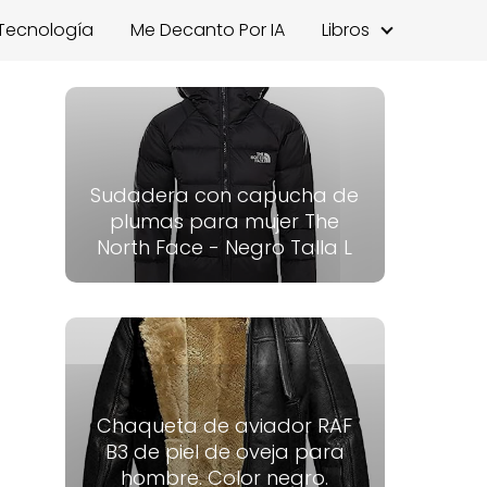
Tecnología
Me Decanto Por IA
Libros
Sudadera con capucha de
plumas para mujer The
North Face - Negro Talla L
Chaqueta de aviador RAF
B3 de piel de oveja para
hombre. Color negro.