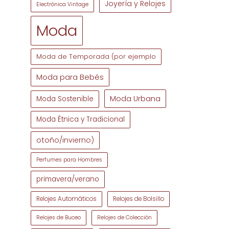
Joyería y Relojes
Electrónica Vintage
Moda
Moda de Temporada (por ejemplo
Moda para Bebés
Moda Urbana
Moda Sostenible
Moda Étnica y Tradicional
otoño/invierno)
Perfumes para Hombres
primavera/verano
Relojes Automáticos
Relojes de Bolsillo
Relojes de Buceo
Relojes de Colección