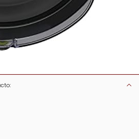
cto:
a