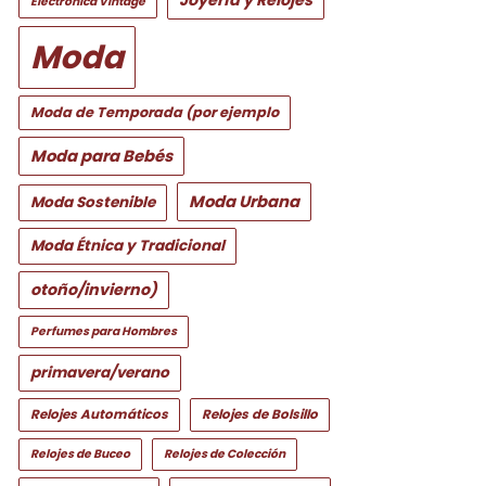
Electrónica Vintage
Moda
Moda de Temporada (por ejemplo
Moda para Bebés
Moda Urbana
Moda Sostenible
Moda Étnica y Tradicional
otoño/invierno)
Perfumes para Hombres
primavera/verano
Relojes Automáticos
Relojes de Bolsillo
Relojes de Buceo
Relojes de Colección