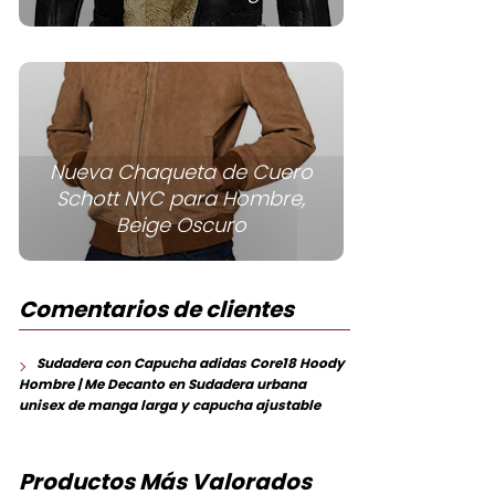
Nueva Chaqueta de Cuero
Schott NYC para Hombre,
Beige Oscuro
Comentarios de clientes
Sudadera con Capucha adidas Core18 Hoody
Hombre | Me Decanto
en
Sudadera urbana
unisex de manga larga y capucha ajustable
Productos Más Valorados