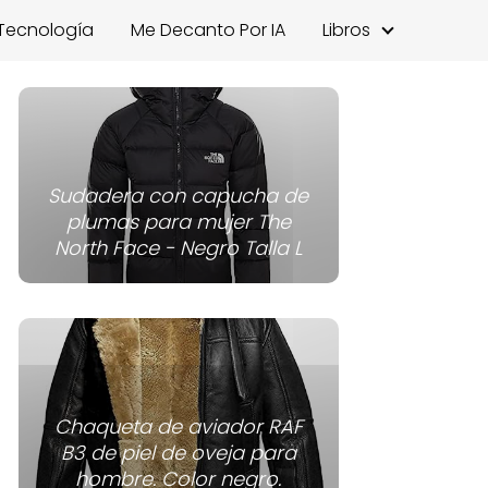
Tecnología
Me Decanto Por IA
Libros
Sudadera con capucha de
plumas para mujer The
North Face - Negro Talla L
Chaqueta de aviador RAF
B3 de piel de oveja para
hombre. Color negro.