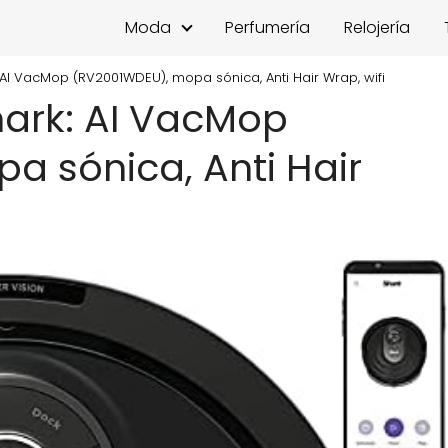
Moda
Perfumería
Relojería
 AI VacMop (RV2001WDEU), mopa sónica, Anti Hair Wrap, wifi
hark: AI VacMop
a sónica, Anti Hair