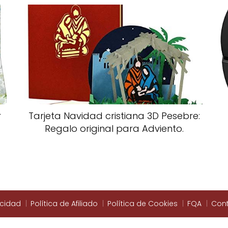
r
Tarjeta Navidad cristiana 3D Pesebre:
Regalo original para Adviento.
acidad
Política de Afiliado
Política de Cookies
FQA
Con