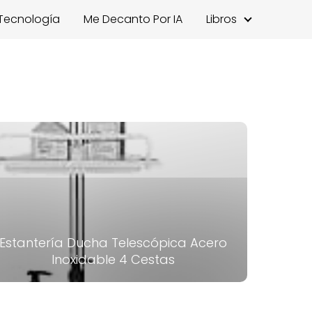
Tecnología
Me Decanto Por IA
Libros
Estantería Ducha Telescópica Acero
Inoxidable 4 Cestas