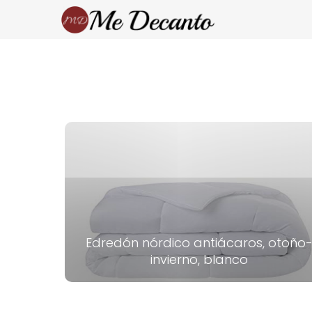
Edredón nórdico antiácaros, otoño
invierno, blanco