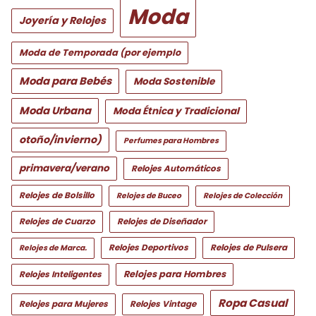
Moda
Joyería y Relojes
Moda de Temporada (por ejemplo
Moda para Bebés
Moda Sostenible
Moda Urbana
Moda Étnica y Tradicional
otoño/invierno)
Perfumes para Hombres
primavera/verano
Relojes Automáticos
Relojes de Bolsillo
Relojes de Buceo
Relojes de Colección
Relojes de Cuarzo
Relojes de Diseñador
Relojes Deportivos
Relojes de Pulsera
Relojes de Marca.
Relojes para Hombres
Relojes Inteligentes
Ropa Casual
Relojes para Mujeres
Relojes Vintage