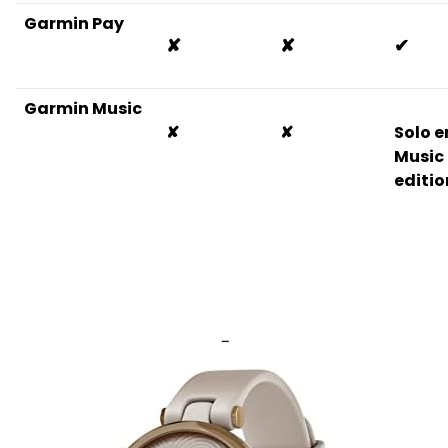
Garmin Pay
✘
✘
✔
Garmin Music
✘
✘
Solo e
Music
editio
-