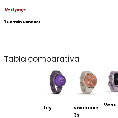
Next page
1
Garmin Connect
Tabla comparativa
Venu
Lily
vívomove
3S