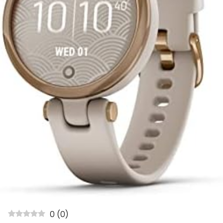
0
(
0
)